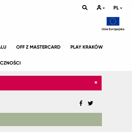
PL
ALU
OFF Z MASTERCARD
PLAY KRAKÓW
ICZNOŚCI
×