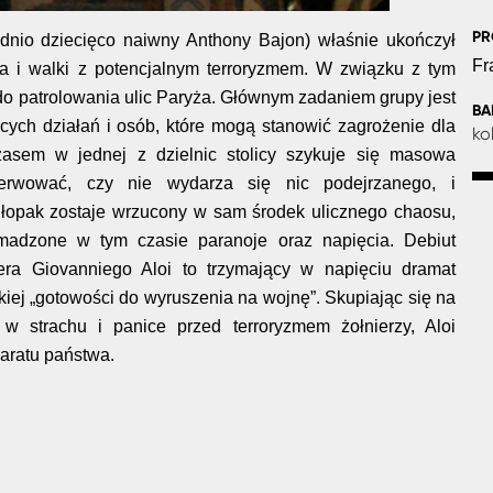
PR
dnio dziecięco naiwny Anthony Bajon) właśnie ukończył
Fr
a i walki z potencjalnym terroryzmem. W związku z tym
do patrolowania ulic Paryża. Głównym zadaniem grupy jest
B
ych działań i osób, które mogą stanowić zagrożenie dla
ko
zasem w jednej z dzielnic stolicy szykuje się masowa
rwować, czy nie wydarza się nic podejrzanego, i
łopak zostaje wrzucony w sam środek ulicznego chaosu,
madzone w tym czasie paranoje oraz napięcia. Debiut
ra Giovanniego Aloi to trzymający w napięciu dramat
kiej „gotowości do wyruszenia na wojnę”. Skupiając się na
w strachu i panice przed terroryzmem żołnierzy, Aloi
aratu państwa.