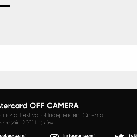
tercard OFF CAMERA
national Festival
of Independent Cinema
września 2021 Kraków
acebook.com/
instagram.com/
twit