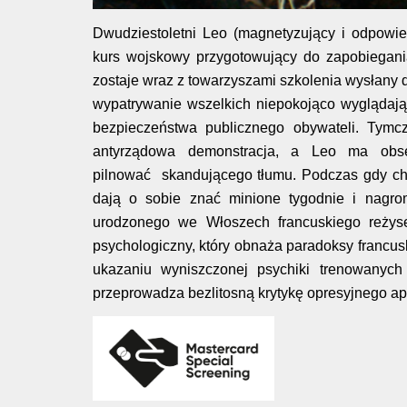
Dwudziestoletni Leo (magnetyzujący i odpowie
kurs wojskowy przygotowujący do zapobiegani
zostaje wraz z towarzyszami szkolenia wysłany 
wypatrywanie wszelkich niepokojąco wyglądając
bezpieczeństwa publicznego obywateli. Tymc
antyrządowa demonstracja, a Leo ma obse
pilnować skandującego tłumu. Podczas gdy ch
dają o sobie znać minione tygodnie i nagro
urodzonego we Włoszech francuskiego reżyse
psychologiczny, który obnaża paradoksy francus
ukazaniu wyniszczonej psychiki trenowanych 
przeprowadza bezlitosną krytykę opresyjnego ap