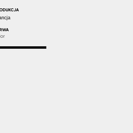
ODUKCJA
ancja
ARWA
lor