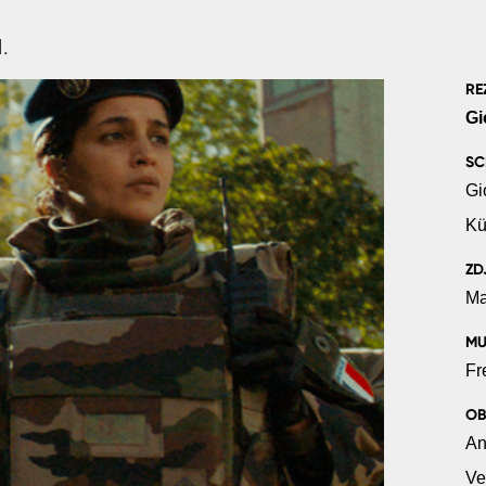
.
RE
Gi
SC
Gi
Kü
ZD
Ma
MU
Fr
OB
An
Ve