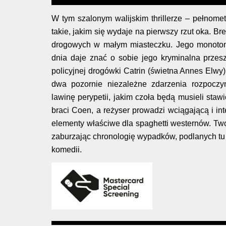
W tym szalonym walijskim thrillerze – pełnom
takie, jakim się wydaje na pierwszy rzut oka. B
drogowych w małym miasteczku. Jego monoton
dnia daje znać o sobie jego kryminalna przes
policyjnej drogówki Catrin (świetna Annes Elwy
dwa pozornie niezależne zdarzenia rozpoczy
lawinę perypetii, jakim czoła będą musieli staw
braci Coen, a reżyser prowadzi wciągającą i in
elementy właściwe dla spaghetti westernów. Two
zaburzając chronologię wypadków, podlanych tu
komedii.