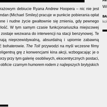
PR
Wi
etrażowym debiucie Ryana Andrew Hoopera – nic nie jest
rendan (Michael Smiley) pracuje w punkcie pobierania opłat
B
ne i nudne życie gwałtownie się zmienia, gdy pewnego
ko
złość. W tym samym czasie funkcjonariuszka miejscowej
) zostaje wezwana do interwencji na stacji benzynowej. Te
nają nieprzewidywalną, absurdalną i upiornie zabawną
ić bohaterowie.
The Toll
przywodzi na myśl wczesne filmy
teligentną grę z konwencjami kina akcji, wzbogacając je o
rzy przy tym galerię osobliwych, ekscentrycznych postaci,
 obficie czarnym humorem rodem z najlepszych brytyjskich