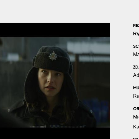
RE
Ry
SC
Ma
ZD
Ad
MU
Ra
OB
Mi
Ka