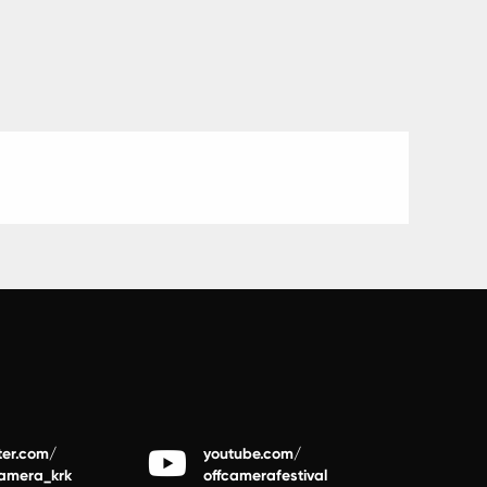
ter.com/
youtube.com/
camera_krk
offcamerafestival