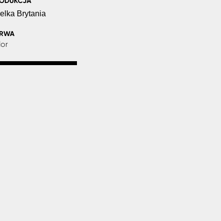
ODUKCJA
elka Brytania
ARWA
lor