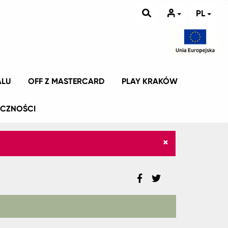
PL
ALU
OFF Z MASTERCARD
PLAY KRAKÓW
ICZNOŚCI
×