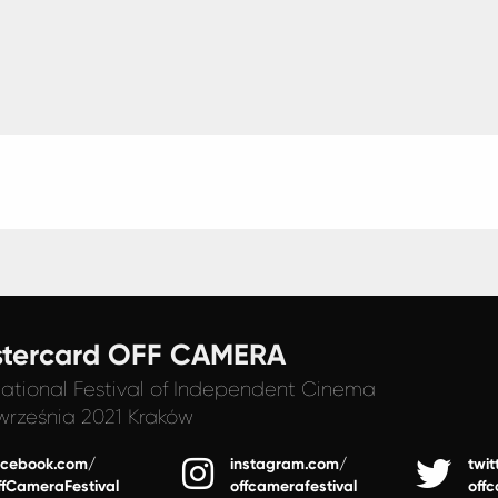
tercard OFF CAMERA
national Festival
of Independent Cinema
września 2021 Kraków
acebook.com/
instagram.com/
twit
ffCameraFestival
offcamerafestival
off